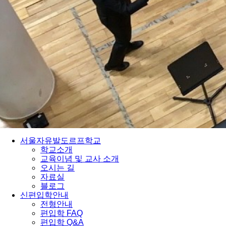
서울자유발도르프학교
학교소개
교육이념 및 교사 소개
오시는 길
자료실
블로그
신편입학안내
전형안내
편입학 FAQ
편입학 Q&A