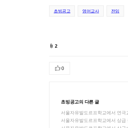
초빙공고
영어교사
전임
fileAttachedList
2
추
0
천
초빙공고
의 다른 글
서울자유발도르프학교에서 연극교
서울자유발도르프학교에서 상급 