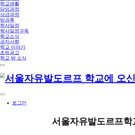
학교생활
담임과정
상급과정
방과후
학사일정
학사일정구독
학교소식
공지사항
학교 이야기
초빙공고
학교 밖 소식
메
뉴
로그인
서울자유발도르프학교