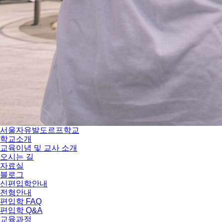
서울자유발도르프학교
학교소개
교육이념 및 교사 소개
오시는 길
자료실
블로그
신편입학안내
전형안내
편입학 FAQ
편입학 Q&A
교육과정