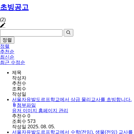
초빙공고
(2)
정렬
정렬
추천순
최신순
최근 수정순
제목
작성자
추천수
조회수
작성일
서울자유발도르프학교에서 상급 물리교사를 초빙합니다.
첨부파일
유저 이미지
홈페이지 관리
추천수
0
조회수
573
작성일
2025. 08. 05.
서울자유발도르프학교에서 수학(전임), 생물(전임) 교사를