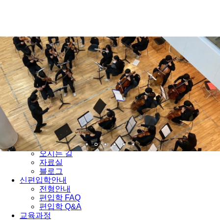
서울자유발도르프학교
학교소개
교육이념 및 교사 소개
오시는 길
자료실
블로그
신편입학안내
전형안내
편입학 FAQ
편입학 Q&A
교육과정