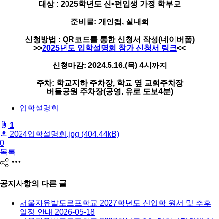
대상 : 2025학년도 신•편입생 가정 학부모
준비물: 개인컵, 실내화
신청방법 : QR코드를 통한 신청서 작성(네이버폼)
>>
2025년도 입학설명회 참가 신청서 링크
<<
신청마감: 2024.5.16.(목) 4시까지
주차: 학교지하 주차장, 학교 옆 교회주차장
버들공원 주차장(공영, 유로 도보4분)
입학설명회
fileAttachedList
1
2024입학설명회.jpg
(404.44kB)
추
0
천
목록
share
공지사항
의 다른 글
서울자유발도르프학교 2027학년도 신입학 원서 및 추후
일정 안내
2026-05-18