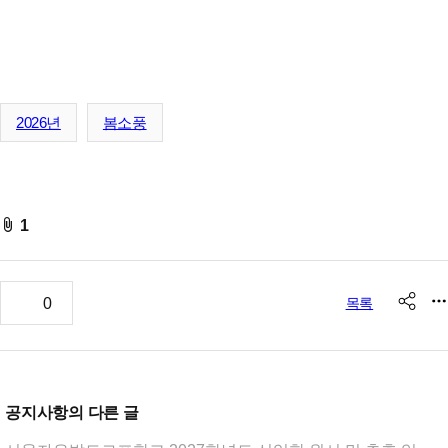
2026년
봄소풍
fileAttachedList
1
shar
추
0
목록
천
공지사항
의 다른 글