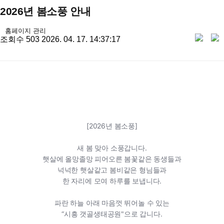
2026년 봄소풍 안내
유저 이미지
홈페이지 관리
sha
작
조회수
503
2026. 04. 17. 14:37:17
성
일
[2026년 봄소풍]
새 봄 맞아 소풍갑니다.
햇살에 올망졸망 피어오른 봄꽃같은 동생들과
넉넉한 햇살같고 봄비같은 형님들과
한 자리에 모여 하루를 보냅니다.
파란 하늘 아래 마음껏 뛰어놀 수 있는
“시흥 갯골생태공원"으로 갑니다.