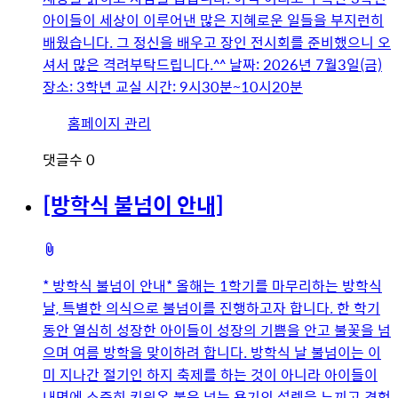
아이들이 세상이 이루어낸 많은 지혜로운 일들을 부지런히
배웠습니다. 그 정신을 배우고 장인 전시회를 준비했으니 오
셔서 많은 격려부탁드립니다.^^ 날짜: 2026년 7월3일(금)
장소: 3학년 교실 시간: 9시30분~10시20분
유
홈페이지 관리
저
댓글수
0
이
미
[방학식 불넘이 안내]
지
첨
부
* 방학식 불넘이 안내* 올해는 1학기를 마무리하는 방학식
파
날, 특별한 의식으로 불넘이를 진행하고자 합니다. 한 학기
일
동안 열심히 성장한 아이들이 성장의 기쁨을 안고 불꽃을 넘
으며 여름 방학을 맞이하려 합니다. 방학식 날 불넘이는 이
미 지나간 절기인 하지 축제를 하는 것이 아니라 아이들이
내면에 소중히 키워온 불은 넘는 용기의 설렘을 느끼고 경험