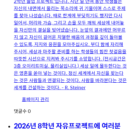
2학년 졸업 프로젝트'입니다. 지난 일 년여 동안 학생들은
자신의 내면에서 울리는 목소리에 귀 기울이며 스스로 주제
를 찾아 나섰습니다. 때로 한계에 부딪히기도 했지만 다시
일어서, 머리와 가슴, 그리고 손을 모두 깨워 세상에 내어놓
을 자신만의 결실을 빚어냈습니다. 눈앞의 결과에만 머무르
지 않고 자신이 걸어온 치열한 배움의 과정을 깊이 돌아볼
수 있도록, 지지와 응원을 모아주십시오. 부디 함께 자리해
주시어, 세상과 마주할 준비를 하는 학생들의 힘찬 첫걸음을
따뜻한 시선으로 지켜봐 주시기를 소망합니다. (전시공간은
3층 오이리트미실. 물리실입니다.) 세상 일에 몰두한다는 것
은 영혼을 쏟아 넣는 것이다. 정신 세계에서 자신을 찾는다
는 것은 사람들과 연결되는 것이다. 사람을 바라본다는 것은
세계를 건설하는 것이다. - R. Steiner
유
홈페이지 관리
저
댓글수
0
이
미
2026년 8학년 자유프로젝트에 여러분
지