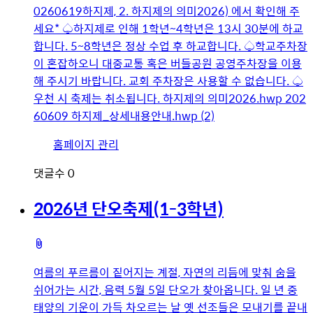
0260619하지제, 2. 하지제의 의미2026) 에서 확인해 주
세요* ♤하지제로 인해 1학년~4학년은 13시 30분에 하교
합니다. 5~8학년은 정상 수업 후 하교합니다. ♤학교주차장
이 혼잡하오니 대중교통 혹은 버들공원 공영주차장을 이용
해 주시기 바랍니다. 교회 주차장은 사용할 수 없습니다. ♤
우천 시 축제는 취소됩니다. 하지제의 의미2026.hwp 202
60609 하지제_상세내용안내.hwp (2)
유
홈페이지 관리
저
댓글수
0
이
미
2026년 단오축제(1-3학년)
지
첨
부
여름의 푸르름이 짙어지는 계절, 자연의 리듬에 맞춰 숨을
파
쉬어가는 시간, 음력 5월 5일 단오가 찾아옵니다. 일 년 중
일
태양의 기운이 가득 차오르는 날 옛 선조들은 모내기를 끝내