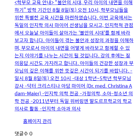
<학부모 교육 안내> “불안의 시대, 우리 아이의 내면을 이해
파
하기” 방학 기간인 8월 8일(토) 오전 10시, 학부모님들을
일
위한 특별한 교육 시간을 마련하였습니다. 이번 교육에서는
독일의 인지학 의사 마이어 선생님​을 모시고, 인지학적 관점
에서 오늘날 아이들이 살아가는 '불안의 시대'​를 함께 바라
보고자 합니다. 아이들이 겪는 불안과 성장의 과정을 이해하
며, 부모로서 아이의 내면을 어떻게 바라보고 함께할 수 있
는지 이야기를 나누는 시간이 될 것입니다. 강의 후에는 질
의응답 시간도 가지려고 합니다. 아이들의 건강한 성장과 부
모님의 깊은 이해를 위한 뜻깊은 시간이 되기를 바랍니다. -
일시 8월 8일(토) 오전 10시 -대상 1학년~5학년 학부모님
강사 -닥터 크리스티나 아담 마이어 (Dr. med. Christina A
dam-Maier) -인지학 의학 전공 -가정의학, 소아-청소년 의
학 전공 -2011년부터 독일 위버링엔 발도르프학교의 학교
의사로 활동 -인지학 소아과 의사
유
홈페이지 관리
저
댓글수
0
이