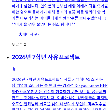
하기 위함입니다. 한여름의 눈부신 태양 아래서 다음 학기를
위한 쉼으로 들어가기 위해 용기의 불꽃 위를 달리며 한 학
기를 마무리하는 아이들에게 힘껏 박수를 보내주겠습니다!
**비가 올 경우 불넘이는 취소 됩니다**
유
홈페이지 관리
저
댓글수
0
이
미
2026년 7학년 자유프로젝트
지
첨
부
2026년 7학년 자유프로젝트 역사를 기억해야겠죠!-이해
파
담 기업과 소비자는 늘 연애 중-양의선 Do you know HER
일
SHY?-조우찬 저는 감정이 행복하기 위해 모두의 공동체를
만드는 것이라 생각합니다.-이비아 나는 잉카제국의 마지막
수도인 발카밤바 제국을 찾아 나섰다가 우연히 마추픽추를
발견하게 되었다.(하이럼 빙엄)-주연후 리코더의 시작은 쉽