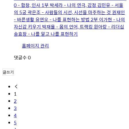
0 - 합창, 인사 1부 박세라 - 나의 연극, 감정 김민유 - 서울
의 5궁 곽은조 - 사람들의 시선, 시선을 마주하는 것 권재인
- 바른생활 유연오 - 나를 표현하는 방법 2부 이가현 - 나의
자신감 키우기 박재율 - 몸의 언어, 트랙킹 원아랑 - 리더십
송효창 - 나를 알고 나를 표현하기
유
홈페이지 관리
저
댓글수
0
이
미
글쓰기
지
1
2
3
4
5