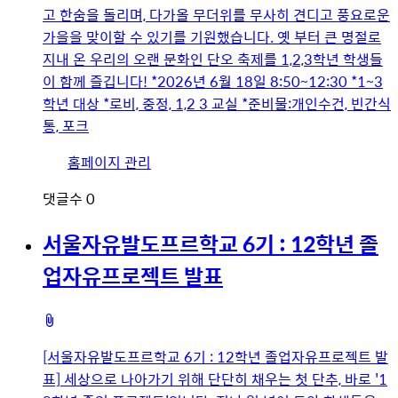
고 한숨을 돌리며, 다가올 무더위를 무사히 견디고 풍요로운
가을을 맞이할 수 있기를 기원했습니다. 옛 부터 큰 명절로
지내 온 우리의 오랜 문화인 단오 축제를 1,2,3학년 학생들
이 함께 즐깁니다! *2026년 6월 18일 8:50~12:30 *1~3
학년 대상 *로비, 중정, 1,2 3 교실 *준비물:개인수건, 빈간식
통, 포크
유
홈페이지 관리
저
댓글수
0
이
미
서울자유발도프르학교 6기 : 12학년 졸
지
업자유프로젝트 발표
첨
부
[서울자유발도프르학교 6기 : 12학년 졸업자유프로젝트 발
파
표] 세상으로 나아가기 위해 단단히 채우는 첫 단추, 바로 '1
일