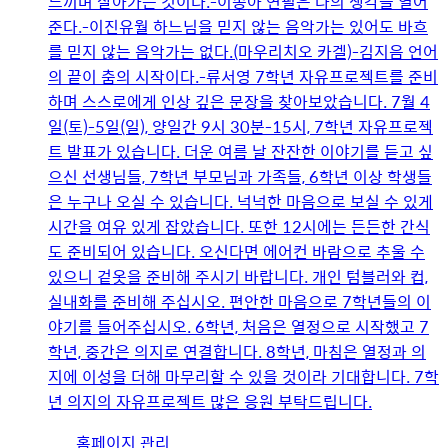
느끼며 살아가는 것이다.-이송아 연필은 나의 생각을 열어
준다.-이진유월 하느님을 믿지 않는 음악가는 있어도 바흐
를 믿지 않는 음악가는 없다.(마우리치오 카겔)-김지음 언어
의 끝이 춤의 시작이다.-류서영 7학년 자유프로젝트를 준비
하며 스스로에게 인상 깊은 문장을 찾아보았습니다. 7월 4
일(토)-5일(일), 양일간 9시 30분-15시, 7학년 자유프로젝
트 발표가 있습니다. 더운 여름 날 잔잔한 이야기를 듣고 싶
으신 선생님들, 7학년 부모님과 가족들, 6학년 이상 학생들
은 누구나 오실 수 있습니다. 넉넉한 마음으로 보실 수 있게
시간을 여유 있게 잡았습니다. 또한 12시에는 든든한 간식
도 준비되어 있습니다. 오신다면 에어컨 바람으로 추울 수
있으니 겉옷을 준비해 주시기 바랍니다. 개인 텀블러와 컵,
실내화를 준비해 주십시오. 편안한 마음으로 7학년들의 이
야기를 들어주십시오. 6학년, 처음은 열정으로 시작했고 7
학년, 중간은 의지로 연결합니다. 8학년, 마침은 열정과 의
지에 이성을 더해 마무리할 수 있을 것이라 기대합니다. 7학
년 의지의 자유프로젝트 많은 응원 부탁드립니다.
유
홈페이지 관리