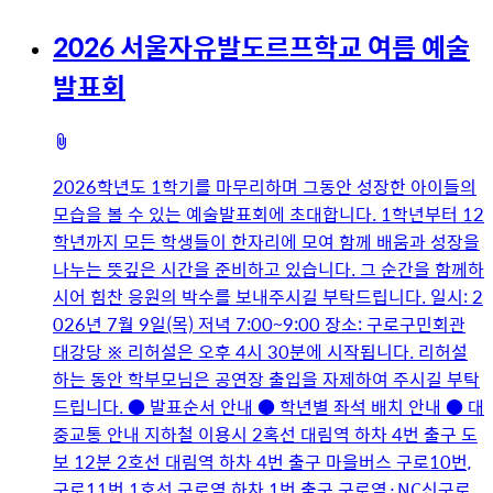
미
2026 서울자유발도르프학교 여름 예술
지
발표회
첨
부
2026학년도 1학기를 마무리하며 그동안 성장한 아이들의
파
모습을 볼 수 있는 예술발표회에 초대합니다. 1학년부터 12
일
학년까지 모든 학생들이 한자리에 모여 함께 배움과 성장을
나누는 뜻깊은 시간을 준비하고 있습니다. 그 순간을 함께하
시어 힘찬 응원의 박수를 보내주시길 부탁드립니다. 일시: 2
026년 7월 9일(목) 저녁 7:00~9:00 장소: 구로구민회관
대강당 ※ 리허설은 오후 4시 30분에 시작됩니다. 리허설
하는 동안 학부모님은 공연장 출입을 자제하여 주시길 부탁
드립니다. ● 발표순서 안내 ● 학년별 좌석 배치 안내 ● 대
중교통 안내 지하철 이용시 2혹선 대림역 하차 4번 출구 도
보 12분 2호선 대림역 하차 4번 출구 마을버스 구로10번,
구로11번 1호선 구로역 하차 1번 출구 구로역·NC신구로