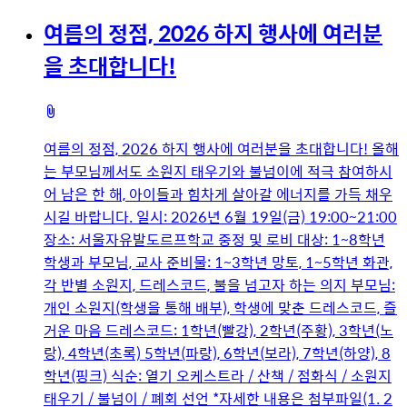
미
여름의 정점, 2026 하지 행사에 여러분
지
을 초대합니다!
첨
부
여름의 정점, 2026 하지 행사에 여러분을 초대합니다! 올해
파
는 부모님께서도 소원지 태우기와 불넘이에 적극 참여하시
일
어 남은 한 해, 아이들과 힘차게 살아갈 에너지를 가득 채우
시길 바랍니다. 일시: 2026년 6월 19일(금) 19:00~21:00
장소: 서울자유발도르프학교 중정 및 로비 대상: 1~8학년
학생과 부모님, 교사 준비물: 1~3학년 망토, 1~5학년 화관,
각 반별 소원지, 드레스코드, 불을 넘고자 하는 의지 부모님:
개인 소원지(학생을 통해 배부), 학생에 맞춘 드레스코드, 즐
거운 마음 드레스코드: 1학년(빨강), 2학년(주황), 3학년(노
랑), 4학년(초록) 5학년(파랑), 6학년(보라), 7학년(하양), 8
학년(핑크) 식순: 열기 오케스트라 / 산책 / 점화식 / 소원지
태우기 / 불넘이 / 폐회 선언 *자세한 내용은 첨부파일(1. 2