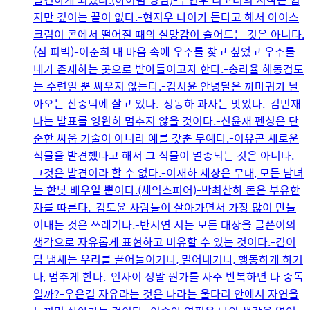
지만 깊이는 끝이 없다.-현지우 나이가 든다고 해서 아이스
크림이 콘에서 떨어질 때의 실망감이 줄어드는 것은 아니다.
(짐 피빅)-이준희 내 마음 속에 우주를 찾고 싶었고 우주를
내가 존재하는 곳으로 받아들이고자 한다.-송라율 해동검도
는 수련일 뿐 싸우지 않는다.-김시윤 안녕달은 까마귀가 날
아오는 산중턱에 살고 있다.-정동하 과자는 맛있다.-김민재
나는 발표를 영원히 멈추지 않을 것이다.-신윤재 펜싱은 단
순한 싸움 기술이 아니라 예를 갖춘 무예다.-이유곤 새로운
식물을 발견했다고 해서 그 식물이 멸종되는 것은 아니다.
그것은 발견이라 할 수 없다.-이재하 세상은 무대, 모든 남녀
는 한낮 배우일 뿐이다.(셰익스피어)-박최산하 돈은 부유한
자를 따른다.-김도윤 사람들이 살아가면서 가장 많이 만들
어내는 것은 쓰레기다.-반서연 시는 모든 대상을 글쓴이의
생각으로 자유롭게 표현하고 비유할 수 있는 것이다.-김이
담 냄새는 우리를 끌어들이거나, 밀어내거나, 행동하게 하거
나, 멈추게 한다.-인자이 정말 뭔가를 자주 반복하면 다 중독
일까?-우은결 자유라는 것은 나라는 울타리 안에서 자연을