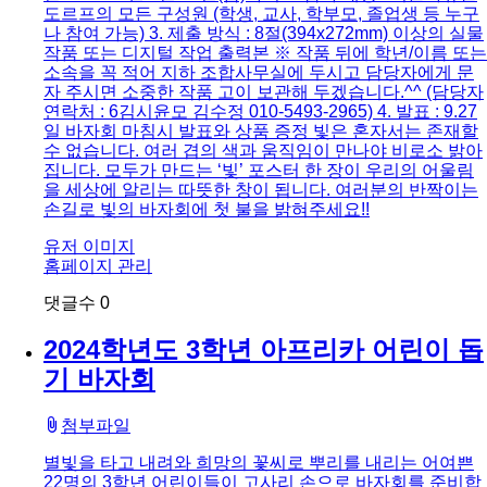
도르프의 모든 구성원 (학생, 교사, 학부모, 졸업생 등 누구
나 참여 가능) 3. 제출 방식 : 8절(394x272mm) 이상의 실물
작품 또는 디지털 작업 출력본 ※ 작품 뒤에 학년/이름 또는
소속을 꼭 적어 지하 조합사무실에 두시고 담당자에게 문
자 주시면 소중한 작품 고이 보관해 두겠습니다.^^ (담당자
연락처 : 6김시윤모 김수정 010-5493-2965) 4. 발표 : 9.27
일 바자회 마침시 발표와 상품 증정 빛은 혼자서는 존재할
수 없습니다. 여러 겹의 색과 움직임이 만나야 비로소 밝아
집니다. 모두가 만드는 ‘빛’ 포스터 한 장이 우리의 어울림
을 세상에 알리는 따뜻한 창이 됩니다. 여러분의 반짝이는
손길로 빛의 바자회에 첫 불을 밝혀주세요!!
유저 이미지
홈페이지 관리
댓글수
0
2024학년도 3학년 아프리카 어린이 돕
기 바자회
첨부파일
별빛을 타고 내려와 희망의 꽃씨로 뿌리를 내리는 어여쁜
22명의 3학년 어린이들이 고사리 손으로 바자회를 준비합