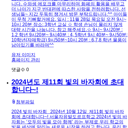
니다. 수와셈 에포크를 마무리하며 화폐의 활용을 배우고
더 나아가 지구 반대편에 따스한 사랑을 전하려합니다. 선
생님들~ 지갑 두둑히 챙겨서 방문 부탁드립니다.^^ 아이들
이 무척 기뻐할거에요. 일시 : 11월 28일 목요일 오전 9시~
10시 20분 장소: 3학년 교실 ☆ 학생 손님이 몰리지 않게
대략 시간을 나눕니다. 참고 해주세요.☆ 9시~ 9시20분 :
1,2 학년 9시20분~ 9시40분 : 4, 5학년 9시 40분~ 9시50분:
10학년(자매학급) 9시50분~10시 20분 : 6,7,8 학년 물품이
남아있기를 바라며^^
유저 이미지
홈페이지 관리
댓글수
0
2024년도 제11회 빛의 바자회에 초대
합니다~!
첨부파일
2024 빛의 바자회 ​ ​ 2024년 10월 12일 ​ 제11회 빛의 바자
회에 초대합니다~! 서울자유발도르프학교 2024년 빛의 바
자회는 ‘모두의 빛을 모아 함께’ 라는 부제로 우리 학교의
빛을 세상에 알리는 새로운 시작을 하려고 합니다. 우리 학