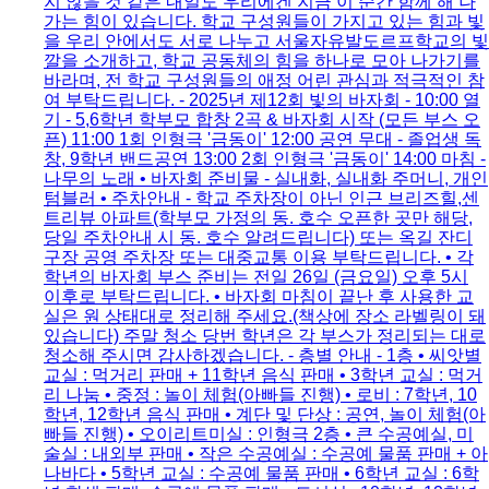
지 않을 것 같은 내일도 우리에겐 지금 이 순간 함께 해 나
가는 힘이 있습니다. 학교 구성원들이 가지고 있는 힘과 빛
을 우리 안에서도 서로 나누고 서울자유발도르프학교의 빛
깔을 소개하고, 학교 공동체의 힘을 하나로 모아 나가기를
바라며, 전 학교 구성원들의 애정 어린 관심과 적극적인 참
여 부탁드립니다. - 2025년 제12회 빛의 바자회 - 10:00 열
기 - 5,6학년 학부모 합창 2곡 & 바자회 시작 (모든 부스 오
픈) 11:00 1회 인형극 '금동이' 12:00 공연 무대 - 졸업생 독
창, 9학년 밴드공연 13:00 2회 인형극 '금동이' 14:00 마침 -
나무의 노래 • 바자회 준비물 - 실내화, 실내화 주머니, 개인
텀블러 • 주차안내 - 학교 주차장이 아닌 인근 브리즈힐,센
트리뷰 아파트(학부모 가정의 동. 호수 오픈한 곳만 해당,
당일 주차안내 시 동. 호수 알려드립니다) 또는 옥길 잔디
구장 공영 주차장 또는 대중교통 이용 부탁드립니다. • 각
학년의 바자회 부스 준비는 전일 26일 (금요일) 오후 5시
이후로 부탁드립니다. • 바자회 마침이 끝난 후 사용한 교
실은 원 상태대로 정리해 주세요.(책상에 장소 라벨링이 돼
있습니다) 주말 청소 당번 학년은 각 부스가 정리되는 대로
청소해 주시면 감사하겠습니다. - 층별 안내 - 1층 • 씨앗별
교실 : 먹거리 판매 + 11학년 음식 판매 • 3학년 교실 : 먹거
리 나눔 • 중정 : 놀이 체험(아빠들 진행) • 로비 : 7학년, 10
학년, 12학년 음식 판매 • 계단 및 단상 : 공연, 놀이 체험(아
빠들 진행) • 오이리트미실 : 인형극 2층 • 큰 수공예실, 미
술실 : 내외부 판매 • 작은 수공예실 : 수공예 물품 판매 + 아
나바다 • 5학년 교실 : 수공예 물품 판매 • 6학년 교실 : 6학