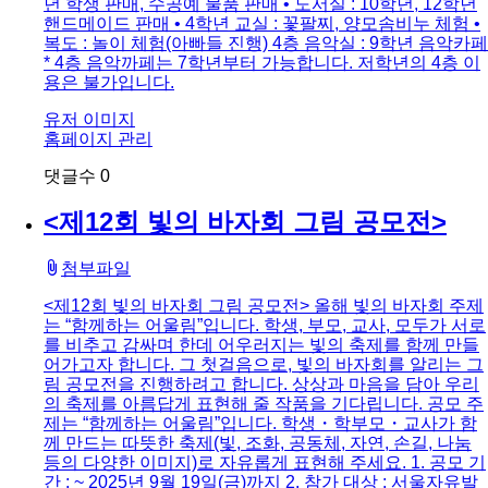
년 학생 판매, 수공예 물품 판매 • 도서실 : 10학년, 12학년
핸드메이드 판매 • 4학년 교실 : 꽃팔찌, 양모솜비누 체험 •
복도 : 놀이 체험(아빠들 진행) 4층 음악실 : 9학년 음악카페
* 4층 음악까페는 7학년부터 가능합니다. 저학년의 4층 이
용은 불가입니다.
유저 이미지
홈페이지 관리
댓글수
0
<제12회 빛의 바자회 그림 공모전>
첨부파일
<제12회 빛의 바자회 그림 공모전> 올해 빛의 바자회 주제
는 “함께하는 어울림”입니다. 학생, 부모, 교사, 모두가 서로
를 비추고 감싸며 한데 어우러지는 빛의 축제를 함께 만들
어가고자 합니다. 그 첫걸음으로, 빛의 바자회를 알리는 그
림 공모전을 진행하려고 합니다. 상상과 마음을 담아 우리
의 축제를 아름답게 표현해 줄 작품을 기다립니다. 공모 주
제는 “함께하는 어울림”입니다. 학생・학부모・교사가 함
께 만드는 따뜻한 축제(빛, 조화, 공동체, 자연, 손길, 나눔
등의 다양한 이미지)로 자유롭게 표현해 주세요. 1. 공모 기
간 : ~ 2025년 9월 19일(금)까지 2. 참가 대상 : 서울자유발