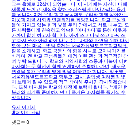
교는 올해로 12살이 되었습니다. 이 시기에는 자신에 대해
새롭게 느끼고, 세상을 향해 조심스럽게 나아가려는 용기
를 냅니다. 이제 우리 학교 공동체도 우리와 함께 살아가는
이웃과 지역 사회와 연결되기를 희망합니다. 학교 구성원
들이 가지고 있는 힘과 빛을 우리 안에서도 서로 나누고, 모
든 사람들에게 친숙하고 익숙한 ‘아나바다’를 통해 이웃과
가까이 함께 하고자 합니다. ​ 아껴 쓰고 나눠 쓰고 바꿔 쓰
고 다시 쓰자 아낌 없이 나눠 주는 바다와 자연을 위해 다시
모아 보는 마음 ​ ​ ​ 빛의 축제는 서울자유발도르프학교의 빛
깔을 소개하고, 학교 공동체의 힘을 하나로 모아나가기를
바라며, 전 학교 구성원들의 애정 어린 관심과 적극적인 참
여 부탁 드립니다. ​ 학교와 지역사회의 소통과 더불어 이번
바자회는 두 학년이 함께 연계하여 주최해나가며, 새로운
연결을 통해 우리의 빛에 빛을 더하고자 합니다. ​ 빛 + 빛 ​ ​
서울자유발도르프학교 학부모, 교사, 졸업생 여러분의 빛
이 보태어 질 수 있도록 적극 참여해 주시면 감사하겠습니
다. 또한 바자회는 학교의 재정에 보탬이 됩니다. **개인 텀
블러와 식기를 준비하시면 더 즐거운 바자회를 즐기실 수
있습니다.
유저 이미지
홈페이지 관리
댓글수
0